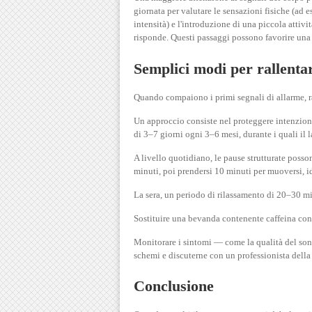
giornata per valutare le sensazioni fisiche (ad e
intensità) e l'introduzione di una piccola atti
risponde. Questi passaggi possono favorire una 
Semplici modi per rallenta
Quando compaiono i primi segnali di allarme, ra
Un approccio consiste nel proteggere intenzio
di 3–7 giorni ogni 3–6 mesi, durante i quali il 
A livello quotidiano, le pause strutturate poss
minuti, poi prendersi 10 minuti per muoversi, idr
La sera, un periodo di rilassamento di 20–30 min
Sostituire una bevanda contenente caffeina con 
Monitorare i sintomi — come la qualità del sonn
schemi e discuterne con un professionista della 
Conclusione