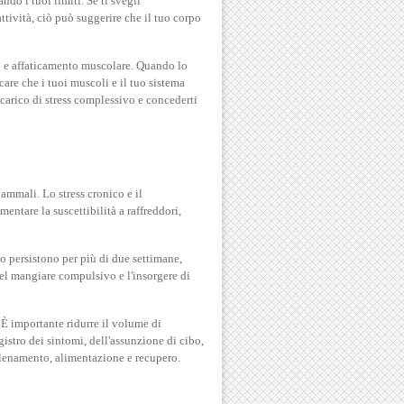
do i tuoi limiti. Se ti svegli
ttività, ciò può suggerire che il tuo corpo
to e affaticamento muscolare. Quando lo
are che i tuoi muscoli e il tuo sistema
 carico di stress complessivo e concederti
 ammali. Lo stress cronico e il
ntare la suscettibilità a raffreddori,
 o persistono per più di due settimane,
el mangiare compulsivo e l'insorgere di
 È importante ridurre il volume di
istro dei sintomi, dell'assunzione di cibo,
 allenamento, alimentazione e recupero.