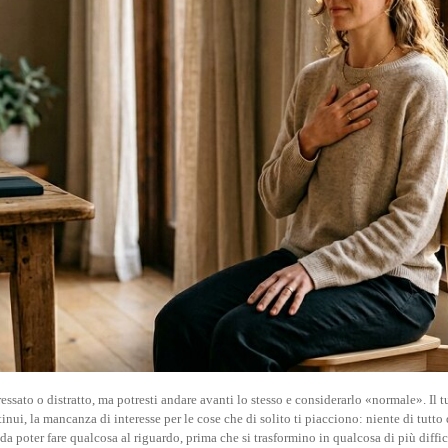
ssato o distratto, ma potresti andare avanti lo stesso e considerarlo «normale». Il tu
ontinui, la mancanza di interesse per le cose che di solito ti piacciono: niente di tut
a poter fare qualcosa al riguardo, prima che si trasformino in qualcosa di più diffic