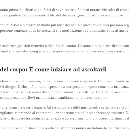
o prima dei chiari segni fisici di sovraccarico. Potresti notare difficoltà di concen
tine o perdere frequentemente il filo del discorso. Questi possono essere indicatori 
sentirsi nervosi o reagire in modo più forte del solito a questioni minori possono seg
ossono sembrare poco interessanti e la motivazione può diminuire. Potresti anche s
rsistente, pensieri frenetici o disturbi del sonno. Un aumento evidente del consumo
e attuali strategie di coping sono sotto pressione e che potrebbero essere necessari r
del corpo: E come iniziare ad ascoltarli
tensione e affaticamento, molte persone imparano a ignorarli. L'enfasi culturale sul
 il disagio, il che può portare le persone a interpretare il riposo come una mancanz
ress acuto attiva la risposta del corpo alla minaccia e restringe l'attenzione ai comp
nsione muscolare, lievi mal di testa o cambiamenti nella respirazione.
ulteriormente questi segnali. Ad esempio, fare affidamento sulla caffeina o su cibi 
ilanza, ritardando al contempo il riconoscimento della stanchezza sottostante. Nel
ficile distinguere tra normale stanchezza e un esaurimento o uno stress più significa
ò aiutare a contrastare questo schema. Approcci pratici includono la pianificazione