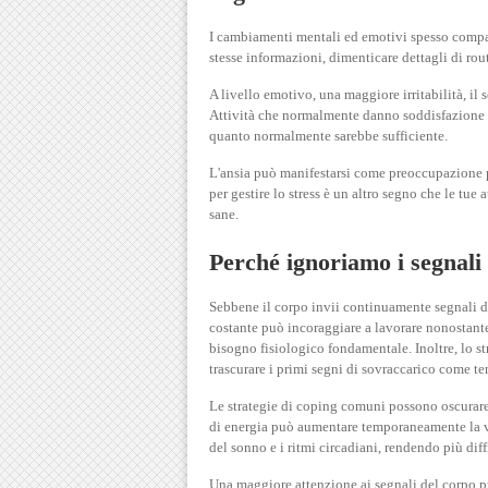
I cambiamenti mentali ed emotivi spesso compaion
stesse informazioni, dimenticare dettagli di rou
A livello emotivo, una maggiore irritabilità, il 
Attività che normalmente danno soddisfazione p
quanto normalmente sarebbe sufficiente.
L'ansia può manifestarsi come preoccupazione pe
per gestire lo stress è un altro segno che le tu
sane.
Perché ignoriamo i segnali 
Sebbene il corpo invii continuamente segnali di 
costante può incoraggiare a lavorare nonostante
bisogno fisiologico fondamentale. Inoltre, lo st
trascurare i primi segni di sovraccarico come te
Le strategie di coping comuni possono oscurare 
di energia può aumentare temporaneamente la vig
del sonno e i ritmi circadiani, rendendo più dif
Una maggiore attenzione ai segnali del corpo pu