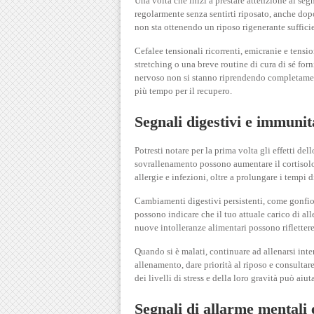
Una volta che inizi a prestare attenzione ai segn
regolarmente senza sentirti riposato, anche dopo
non sta ottenendo un riposo rigenerante suffici
Cefalee tensionali ricorrenti, emicranie e tens
stretching o una breve routine di cura di sé for
nervoso non si stanno riprendendo completamente 
più tempo per il recupero.
Segnali digestivi e immunit
Potresti notare per la prima volta gli effetti de
sovrallenamento possono aumentare il cortisolo 
allergie e infezioni, oltre a prolungare i tempi d
Cambiamenti digestivi persistenti, come gonfiore,
possono indicare che il tuo attuale carico di a
nuove intolleranze alimentari possono riflettere
Quando si è malati, continuare ad allenarsi inte
allenamento, dare priorità al riposo e consultar
dei livelli di stress e della loro gravità può ai
Segnali di allarme mentali