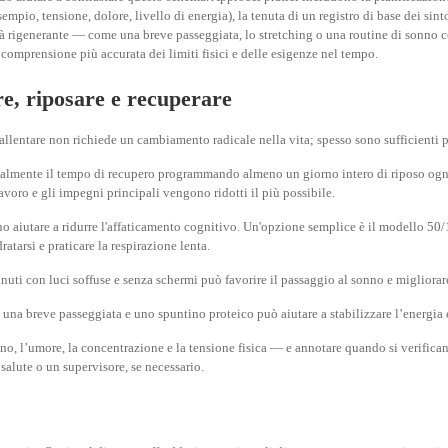
sempio, tensione, dolore, livello di energia), la tenuta di un registro di base dei si
vità rigenerante — come una breve passeggiata, lo stretching o una routine di sonno 
comprensione più accurata dei limiti fisici e delle esigenze nel tempo.
re, riposare e recuperare
llentare non richiede un cambiamento radicale nella vita; spesso sono sufficienti p
nalmente il tempo di recupero programmando almeno un giorno intero di riposo ogn
lavoro e gli impegni principali vengono ridotti il più possibile.
ono aiutare a ridurre l'affaticamento cognitivo. Un'opzione semplice è il modello 50
atarsi e praticare la respirazione lenta.
uti con luci soffuse e senza schermi può favorire il passaggio al sonno e migliorare
una breve passeggiata e uno spuntino proteico può aiutare a stabilizzare l’energia e
o, l’umore, la concentrazione e la tensione fisica — e annotare quando si verificano
salute o un supervisore, se necessario.