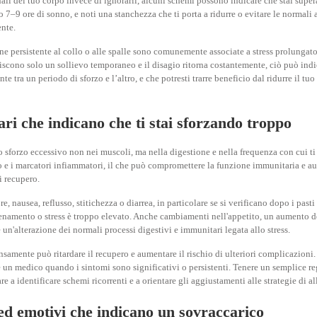
ali del tuo corpo invece di ignorarli, alcuni schemi possono indicare che stai superan
 7–9 ore di sonno, e noti una stanchezza che ti porta a ridurre o evitare le normali a
ente.
ione persistente al collo o alle spalle sono comunemente associate a stress prolunga
niscono solo un sollievo temporaneo e il disagio ritorna costantemente, ciò può indic
tra un periodo di sforzo e l’altro, e che potresti trarre beneficio dal ridurre il tuo
ari che indicano che ti stai sforzando troppo
llo sforzo eccessivo non nei muscoli, ma nella digestione e nella frequenza con cui ti
e i marcatori infiammatori, il che può compromettere la funzione immunitaria e aume
i recupero.
 nausea, reflusso, stitichezza o diarrea, in particolare se si verificano dopo i pasti
llenamento o stress è troppo elevato. Anche cambiamenti nell'appetito, un aumento d
 un'alterazione dei normali processi digestivi e immunitari legata allo stress.
nsamente può ritardare il recupero e aumentare il rischio di ulteriori complicazioni.
e un medico quando i sintomi sono significativi o persistenti. Tenere un semplice reg
utare a identificare schemi ricorrenti e a orientare gli aggiustamenti alle strategie di
 ed emotivi che indicano un sovraccarico