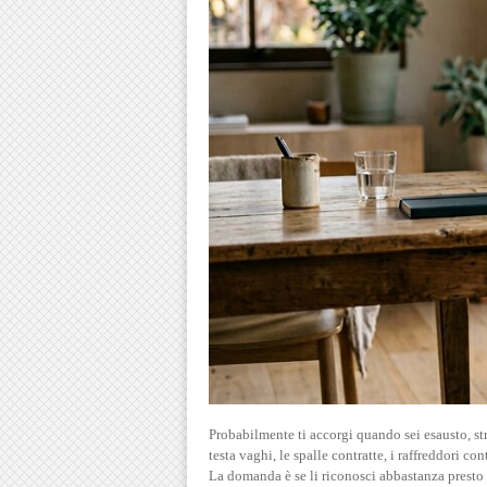
Probabilmente ti accorgi quando sei esausto, stre
testa vaghi, le spalle contratte, i raffreddori c
La domanda è se li riconosci abbastanza presto d