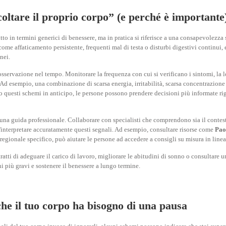
oltare il proprio corpo” (e perché è importante
to in termini generici di benessere, ma in pratica si riferisce a una consapevolezza s
ome affaticamento persistente, frequenti mal di testa o disturbi digestivi continui, e 
nei.
servazione nel tempo. Monitorare la frequenza con cui si verificano i sintomi, la lo
Ad esempio, una combinazione di scarsa energia, irritabilità, scarsa concentrazion
o questi schemi in anticipo, le persone possono prendere decisioni più informate rig
 una guida professionale. Collaborare con specialisti che comprendono sia il contes
l'interpretare accuratamente questi segnali. Ad esempio, consultare risorse come
Pao
 regionale specifico, può aiutare le persone ad accedere a consigli su misura in line
 tratti di adeguare il carico di lavoro, migliorare le abitudini di sonno o consultare 
i più gravi e sostenere il benessere a lungo termine.
 che il tuo corpo ha bisogno di una pausa