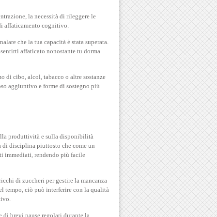
trazione, la necessità di rileggere le
di affaticamento cognitivo.
nalare che la tua capacità è stata superata.
entirti affaticato nonostante tu dorma
 di cibo, alcol, tabacco o altre sostanze
iposo aggiuntivo e forme di sostegno più
la produttività e sulla disponibilità
a di disciplina piuttosto che come un
iti immediati, rendendo più facile
ricchi di zuccheri per gestire la mancanza
 tempo, ciò può interferire con la qualità
tivo.
 di brevi pause regolari durante la