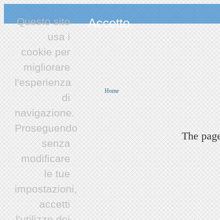
Questo sito
Accetto
usa i
cookie per
migliorare
l'esperienza
Home
di
navigazione.
Proseguendo
The page
senza
modificare
le tue
impostazioni,
accetti
l'utilizzo dei