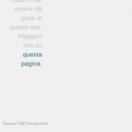
cookie da
parte di
questo sito.
Maggiori
info su
questa
pagina.
Persone LGBT sieropositive